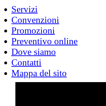
Servizi
Convenzioni
Promozioni
Preventivo online
Dove siamo
Contatti
Mappa del sito