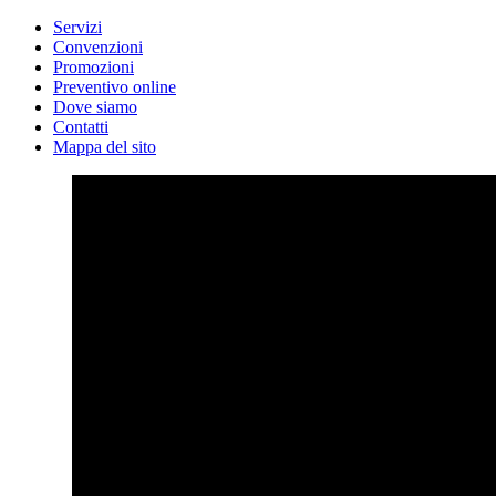
Servizi
Convenzioni
Promozioni
Preventivo online
Dove siamo
Contatti
Mappa del sito