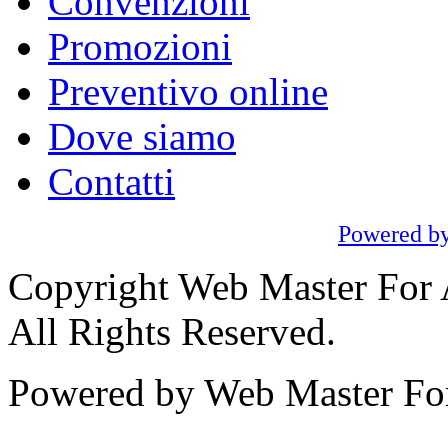
Convenzioni
Promozioni
Preventivo online
Dove siamo
Contatti
Powered by
Copyright Web Master For 
All Rights Reserved.
Powered by Web Master For